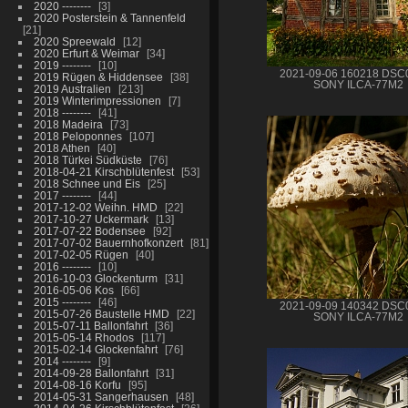
2020 --------
3
2020 Posterstein & Tannenfeld
21
2020 Spreewald
12
2020 Erfurt & Weimar
34
2019 --------
10
2021-09-06 160218 DSC
2019 Rügen & Hiddensee
38
SONY ILCA-77M2
2019 Australien
213
2019 Winterimpressionen
7
2018 --------
41
2018 Madeira
73
2018 Peloponnes
107
2018 Athen
40
2018 Türkei Südküste
76
2018-04-21 Kirschblütenfest
53
2018 Schnee und Eis
25
2017 --------
44
2017-12-02 Weihn. HMD
22
2017-10-27 Uckermark
13
2017-07-22 Bodensee
92
2017-07-02 Bauernhofkonzert
81
2017-02-05 Rügen
40
2016 --------
10
2016-10-03 Glockenturm
31
2016-05-06 Kos
66
2015 --------
46
2021-09-09 140342 DSC
2015-07-26 Baustelle HMD
22
SONY ILCA-77M2
2015-07-11 Ballonfahrt
36
2015-05-14 Rhodos
117
2015-02-14 Glockenfahrt
76
2014 --------
9
2014-09-28 Ballonfahrt
31
2014-08-16 Korfu
95
2014-05-31 Sangerhausen
48