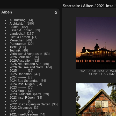
Startseite
/
Alben
/
2021 Inse
Alben
Ausrüstung
14
Architektur
190
Blüten
182
Essen & Trinken
39
Landschaft
132
Licht & Farben
71
Menschen
40
Panoramen
20
Tiere
156
Technik
49
Verlassen & Vergessen
53
2026 Schlesien
16
2026 Australien
12
2026 Neuseeland Süd
88
2026 Neuseeland Nord
104
2025 --------
12
2021-09-08 075312 DSC
2025 Dänemark
47
SONY ILCA-77M2
2024 --------
33
2024 Bad Schandau
54
2024 Insel Rügen
54
2023 --------
65
2023 Zingst
30
2023 Bleilochtalsperre
29
2023 Insel Rügen
14
2022 --------
4
2022 Spaziergang im Garten
35
2022 Chiemsee
35
2021 --------
17
2021 Insel Usedom
44