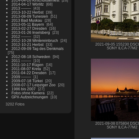
2014-04-26 Kirschblütenfest
26
2014-04-17 Wörlitz
68
2013 --------
43
2013-10-22 Herbst
39
2013-08-09 Tunesien
51
2013 Bad Muskau
28
2013-05-11 Bayern
64
2013-02-27 Dresden
16
2013-01-26 Inselsberg
23
2012 --------
32
2012-10-28 Wintereinbruch
24
2012-10-21 Herbst
33
2021-09-05 155230 DSC
SONY ILCA-77M2
2012-09-09 Tag des Denkmals
75
2012-08-18 Schweden
94
2011 --------
10
2011-10-17 Rügen
16
2011-08-07 Kreta
52
2011-04-22 Dresden
17
2009 --------
1
2009-07-18 Türkei
20
2008-07-17 Leipziger Zoo
20
1986 bis 2007
27
Fotos ohne Kamera
22
GPX-Aufzeichnungen
10
3202 Fotos
2021-09-08 075804 DSC
SONY ILCA-77M2