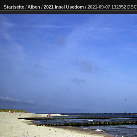
Startseite
/
Alben
/
2021 Insel Usedom
/
2021-09-07 132952 DS