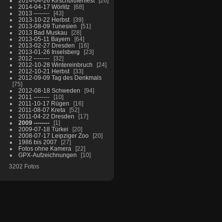
2014-04-26 Kirschblütenfest
26
2014-04-17 Wörlitz
68
2013 --------
43
2013-10-22 Herbst
39
2013-08-09 Tunesien
51
2013 Bad Muskau
28
2013-05-11 Bayern
64
2013-02-27 Dresden
16
2013-01-26 Inselsberg
23
2012 --------
32
2012-10-28 Wintereinbruch
24
2012-10-21 Herbst
33
2012-09-09 Tag des Denkmals
75
2012-08-18 Schweden
94
2011 --------
10
2011-10-17 Rügen
16
2011-08-07 Kreta
52
2011-04-22 Dresden
17
2009 --------
1
2009-07-18 Türkei
20
2008-07-17 Leipziger Zoo
20
1986 bis 2007
27
Fotos ohne Kamera
22
GPX-Aufzeichnungen
10
3202 Fotos