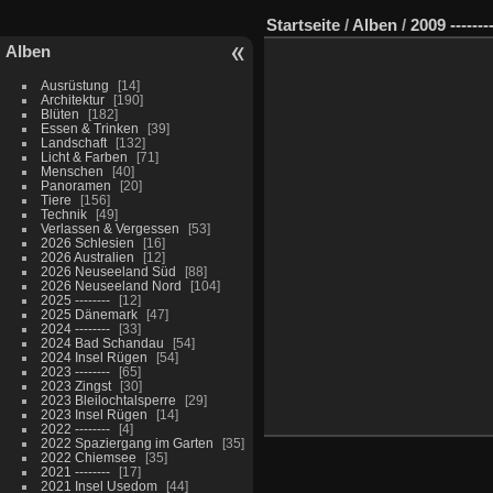
Startseite
/
Alben
/
2009 -------
Alben
Ausrüstung
14
Architektur
190
Blüten
182
Essen & Trinken
39
Landschaft
132
Licht & Farben
71
Menschen
40
Panoramen
20
Tiere
156
Technik
49
Verlassen & Vergessen
53
2026 Schlesien
16
2026 Australien
12
2026 Neuseeland Süd
88
2026 Neuseeland Nord
104
2025 --------
12
2025 Dänemark
47
2024 --------
33
2024 Bad Schandau
54
2024 Insel Rügen
54
2023 --------
65
2023 Zingst
30
2023 Bleilochtalsperre
29
2023 Insel Rügen
14
2022 --------
4
2022 Spaziergang im Garten
35
2022 Chiemsee
35
2021 --------
17
2021 Insel Usedom
44