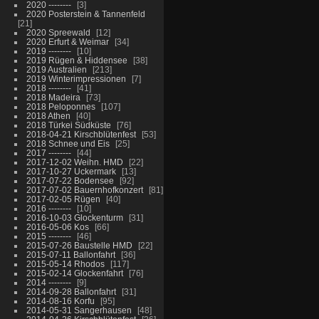
2020 --------
3
2020 Posterstein & Tannenfeld
21
2020 Spreewald
12
2020 Erfurt & Weimar
34
2019 --------
10
2019 Rügen & Hiddensee
38
2019 Australien
213
2019 Winterimpressionen
7
2018 --------
41
2018 Madeira
73
2018 Peloponnes
107
2018 Athen
40
2018 Türkei Südküste
76
2018-04-21 Kirschblütenfest
53
2018 Schnee und Eis
25
2017 --------
44
2017-12-02 Weihn. HMD
22
2017-10-27 Uckermark
13
2017-07-22 Bodensee
92
2017-07-02 Bauernhofkonzert
81
2017-02-05 Rügen
40
2016 --------
10
2016-10-03 Glockenturm
31
2016-05-06 Kos
66
2015 --------
46
2015-07-26 Baustelle HMD
22
2015-07-11 Ballonfahrt
36
2015-05-14 Rhodos
117
2015-02-14 Glockenfahrt
76
2014 --------
9
2014-09-28 Ballonfahrt
31
2014-08-16 Korfu
95
2014-05-31 Sangerhausen
48