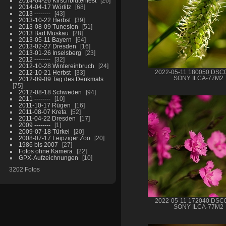
2014-04-26 Kirschblütenfest
26
2014-04-17 Wörlitz
68
2013 --------
43
2013-10-22 Herbst
39
2013-08-09 Tunesien
51
2013 Bad Muskau
28
2013-05-11 Bayern
64
2013-02-27 Dresden
16
2013-01-26 Inselsberg
23
2012 --------
32
2012-10-28 Wintereinbruch
24
2012-10-21 Herbst
33
2022-05-11 180050 DSC
SONY ILCA-77M2
2012-09-09 Tag des Denkmals
75
2012-08-18 Schweden
94
2011 --------
10
2011-10-17 Rügen
16
2011-08-07 Kreta
52
2011-04-22 Dresden
17
2009 --------
1
2009-07-18 Türkei
20
2008-07-17 Leipziger Zoo
20
1986 bis 2007
27
Fotos ohne Kamera
22
GPX-Aufzeichnungen
10
3202 Fotos
2022-05-11 172040 DSC
SONY ILCA-77M2