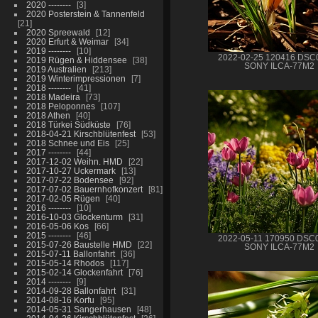
2020 --------
3
2020 Posterstein & Tannenfeld
21
2020 Spreewald
12
2020 Erfurt & Weimar
34
2019 --------
10
2022-02-25 120416 DSC
2019 Rügen & Hiddensee
38
SONY ILCA-77M2
2019 Australien
213
2019 Winterimpressionen
7
2018 --------
41
2018 Madeira
73
2018 Peloponnes
107
2018 Athen
40
2018 Türkei Südküste
76
2018-04-21 Kirschblütenfest
53
2018 Schnee und Eis
25
2017 --------
44
2017-12-02 Weihn. HMD
22
2017-10-27 Uckermark
13
2017-07-22 Bodensee
92
2017-07-02 Bauernhofkonzert
81
2017-02-05 Rügen
40
2016 --------
10
2016-10-03 Glockenturm
31
2016-05-06 Kos
66
2015 --------
46
2022-05-11 170950 DSC
2015-07-26 Baustelle HMD
22
SONY ILCA-77M2
2015-07-11 Ballonfahrt
36
2015-05-14 Rhodos
117
2015-02-14 Glockenfahrt
76
2014 --------
9
2014-09-28 Ballonfahrt
31
2014-08-16 Korfu
95
2014-05-31 Sangerhausen
48