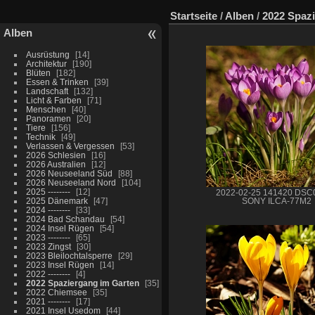
Startseite
/
Alben
/
2022 Spaz
Alben
Ausrüstung
14
Architektur
190
Blüten
182
Essen & Trinken
39
Landschaft
132
Licht & Farben
71
Menschen
40
Panoramen
20
Tiere
156
Technik
49
Verlassen & Vergessen
53
2026 Schlesien
16
2026 Australien
12
2026 Neuseeland Süd
88
2026 Neuseeland Nord
104
2025 --------
12
2022-02-25 141420 DSC
2025 Dänemark
47
SONY ILCA-77M2
2024 --------
33
2024 Bad Schandau
54
2024 Insel Rügen
54
2023 --------
65
2023 Zingst
30
2023 Bleilochtalsperre
29
2023 Insel Rügen
14
2022 --------
4
2022 Spaziergang im Garten
35
2022 Chiemsee
35
2021 --------
17
2021 Insel Usedom
44