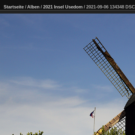
Startseite
/
Alben
/
2021 Insel Usedom
/
2021-09-06 134348 DS