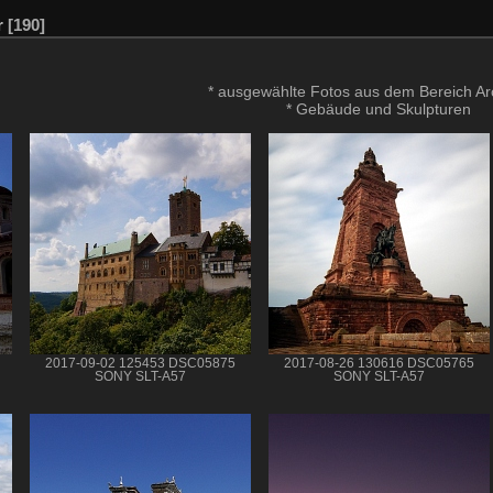
r
190
* ausgewählte Fotos aus dem Bereich Arc
* Gebäude und Skulpturen
2017-09-02 125453 DSC05875
2017-08-26 130616 DSC05765
SONY SLT-A57
SONY SLT-A57