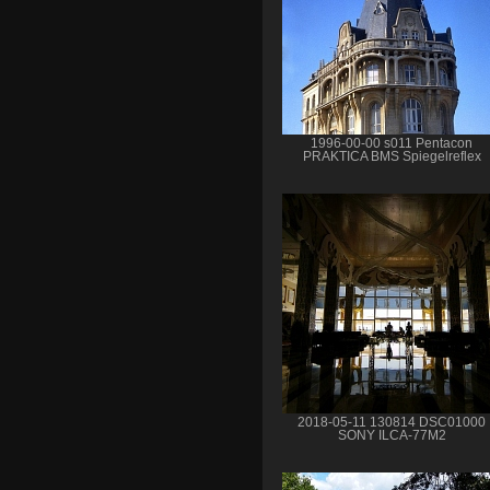
1996-00-00 s011 Pentacon
PRAKTICA BMS Spiegelreflex
2018-05-11 130814 DSC01000
SONY ILCA-77M2