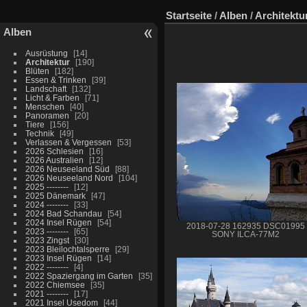
Startseite
/
Alben
/
Architektu
Alben
Ausrüstung
14
Architektur
190
Blüten
182
Essen & Trinken
39
Landschaft
132
Licht & Farben
71
Menschen
40
Panoramen
20
Tiere
156
Technik
49
Verlassen & Vergessen
53
2026 Schlesien
16
2026 Australien
12
2026 Neuseeland Süd
88
2026 Neuseeland Nord
104
2025 --------
12
2025 Dänemark
47
2024 --------
33
2024 Bad Schandau
54
2024 Insel Rügen
54
2018-07-28 162935 DSC01995
2023 --------
65
SONY ILCA-77M2
2023 Zingst
30
2023 Bleilochtalsperre
29
2023 Insel Rügen
14
2022 --------
4
2022 Spaziergang im Garten
35
2022 Chiemsee
35
2021 --------
17
2021 Insel Usedom
44