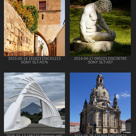
2015-05-16 161823 DSC01213
2014-04-17 095223 DSC06783
SONY SLT-A57k
SONY SLT-A57
2026-02-13 195133 Motorola e60
2024-06-25 121404 DSC09674