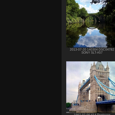
2013-07-20 140304 DSC04782
SONY SLT-A57
1997-07-00 414 Pentacon