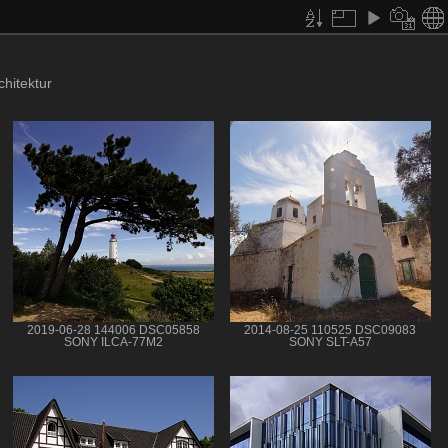
hitektur
2019-06-28 144006 DSC05858
2014-08-25 110525 DSC09083
SONY ILCA-77M2
SONY SLT-A57