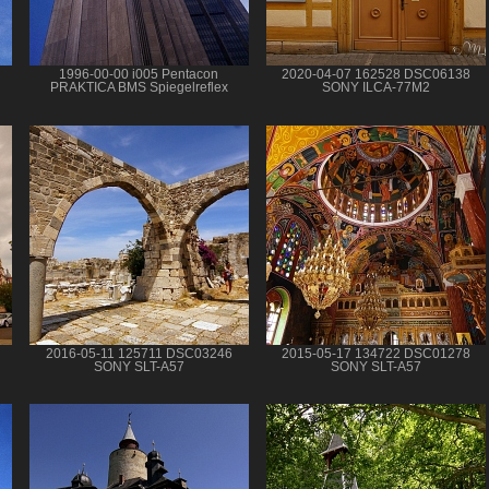
1996-00-00 i005 Pentacon
2020-04-07 162528 DSC06138
PRAKTICA BMS Spiegelreflex
SONY ILCA-77M2
2016-05-11 125711 DSC03246
2015-05-17 134722 DSC01278
SONY SLT-A57
SONY SLT-A57