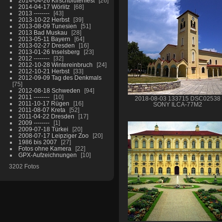
2014-04-26 Kirschblütenfest
26
2014-04-17 Wörlitz
68
2013 --------
43
2013-10-22 Herbst
39
2013-08-09 Tunesien
51
2013 Bad Muskau
28
2013-05-11 Bayern
64
2013-02-27 Dresden
16
2013-01-26 Inselsberg
23
2012 --------
32
2012-10-28 Wintereinbruch
24
2012-10-21 Herbst
33
2012-09-09 Tag des Denkmals
75
2012-08-18 Schweden
94
2011 --------
10
2018-08-03 133715 DSC02538
2011-10-17 Rügen
16
SONY ILCA-77M2
2011-08-07 Kreta
52
2011-04-22 Dresden
17
2009 --------
1
2009-07-18 Türkei
20
2008-07-17 Leipziger Zoo
20
1986 bis 2007
27
Fotos ohne Kamera
22
GPX-Aufzeichnungen
10
3202 Fotos