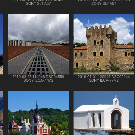
SONY SLT-A57
SONY SLT-A57
2019-03-25 114946 DSC04559
2018-07-31 120045 DSC02244
SONY ILCA-77M2
SONY ILCA-77M2