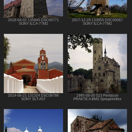
2018-04-02 135945 DSC00771
2017-12-29 133955 DSC00067
SONY ILCA-77M2
SONY ILCA-77M2
2014-08-21 131324 DSC08786
1995-08-00 523 Pentacon
SONY SLT-A57
PRAKTICA BMS Spiegelreflex