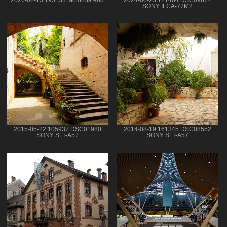
SONY ILCA-77M2
2015-05-22 105937 DSC01980
2014-08-19 161345 DSC08552
SONY SLT-A57
SONY SLT-A57