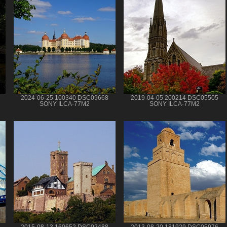
2024-06-25 100340 DSC09668
2019-04-05 200214 DSC05505
SONY ILCA-77M2
SONY ILCA-77M2
2015-08-13 160652 DSC02488
2013-08-20 181929 DSC05976