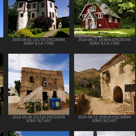
2020-06-01 131716 DSC06494
2019-06-27 163904 DSC05745
SONY ILCA-77M2
SONY ILCA-77M2
2016-05-08 151219 DSC02978
2014-08-21 103019 DSC08699
SONY SLT-A57
SONY SLT-A57