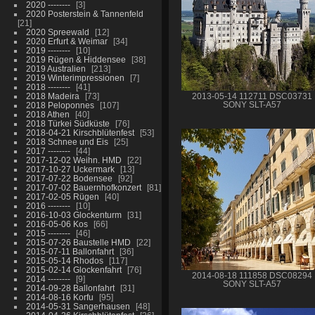
2020 --------
3
2020 Posterstein & Tannenfeld
21
2020 Spreewald
12
2020 Erfurt & Weimar
34
2019 --------
10
2019 Rügen & Hiddensee
38
2019 Australien
213
2019 Winterimpressionen
7
2018 --------
41
2018 Madeira
73
2013-05-14 112711 DSC03731
2018 Peloponnes
107
SONY SLT-A57
2018 Athen
40
2018 Türkei Südküste
76
2018-04-21 Kirschblütenfest
53
2018 Schnee und Eis
25
2017 --------
44
2017-12-02 Weihn. HMD
22
2017-10-27 Uckermark
13
2017-07-22 Bodensee
92
2017-07-02 Bauernhofkonzert
81
2017-02-05 Rügen
40
2016 --------
10
2016-10-03 Glockenturm
31
2016-05-06 Kos
66
2015 --------
46
2015-07-26 Baustelle HMD
22
2015-07-11 Ballonfahrt
36
2015-05-14 Rhodos
117
2015-02-14 Glockenfahrt
76
2014-08-18 111858 DSC08294
2014 --------
9
SONY SLT-A57
2014-09-28 Ballonfahrt
31
2014-08-16 Korfu
95
2014-05-31 Sangerhausen
48