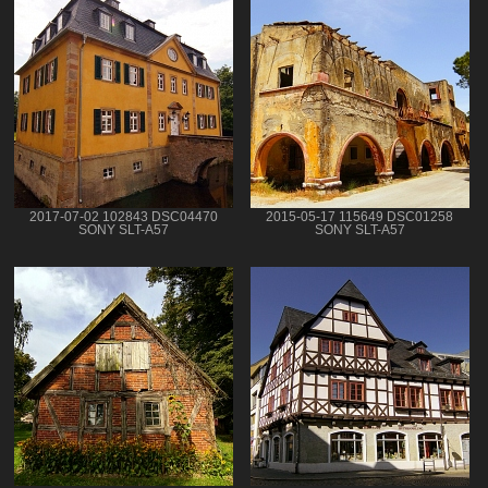
2017-07-02 102843 DSC04470
2015-05-17 115649 DSC01258
SONY SLT-A57
SONY SLT-A57