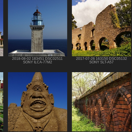
2018-08-02 183451 DSC02511
2017-07-26 163150 DSC05132
SONY ILCA-77M2
SONY SLT-A57