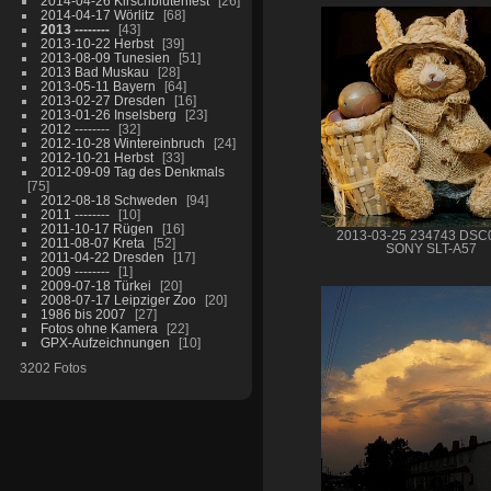
2014-04-26 Kirschblütenfest
26
2014-04-17 Wörlitz
68
2013 --------
43
2013-10-22 Herbst
39
2013-08-09 Tunesien
51
2013 Bad Muskau
28
2013-05-11 Bayern
64
2013-02-27 Dresden
16
2013-01-26 Inselsberg
23
2012 --------
32
2012-10-28 Wintereinbruch
24
2012-10-21 Herbst
33
2012-09-09 Tag des Denkmals
75
2012-08-18 Schweden
94
2011 --------
10
2011-10-17 Rügen
16
2013-03-25 234743 DSC
2011-08-07 Kreta
52
SONY SLT-A57
2011-04-22 Dresden
17
2009 --------
1
2009-07-18 Türkei
20
2008-07-17 Leipziger Zoo
20
1986 bis 2007
27
Fotos ohne Kamera
22
GPX-Aufzeichnungen
10
3202 Fotos