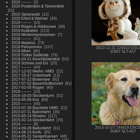
2020 --------
3
2020 Posterstein & Tannenfeld
21
2020 Spreewald
12
2020 Erfurt & Weimar
34
2019 --------
10
2019 Rügen & Hiddensee
38
2019 Australien
213
2019 Winterimpressionen
7
2018 --------
41
2018 Madeira
73
2018 Peloponnes
107
2013-12-21 124023 DSC
2018 Athen
40
SONY SLT-A57
2018 Türkei Südküste
76
2018-04-21 Kirschblütenfest
53
2018 Schnee und Eis
25
2017 --------
44
2017-12-02 Weihn. HMD
22
2017-10-27 Uckermark
13
2017-07-22 Bodensee
92
2017-07-02 Bauernhofkonzert
81
2017-02-05 Rügen
40
2016 --------
10
2016-10-03 Glockenturm
31
2016-05-06 Kos
66
2015 --------
46
2015-07-26 Baustelle HMD
22
2015-07-11 Ballonfahrt
36
2015-05-14 Rhodos
117
2015-02-14 Glockenfahrt
76
2014 --------
9
2013-10-27 144819 DSC
2014-09-28 Ballonfahrt
31
SONY SLT-A57
2014-08-16 Korfu
95
2014-05-31 Sangerhausen
48