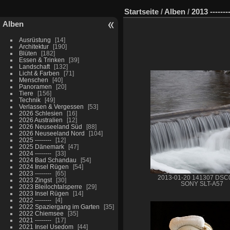
Startseite
/
Alben
/
2013 -------
Alben
Ausrüstung
14
Architektur
190
Blüten
182
Essen & Trinken
39
Landschaft
132
Licht & Farben
71
Menschen
40
Panoramen
20
Tiere
156
Technik
49
Verlassen & Vergessen
53
2026 Schlesien
16
2026 Australien
12
2026 Neuseeland Süd
88
2026 Neuseeland Nord
104
2025 --------
12
2025 Dänemark
47
2024 --------
33
2024 Bad Schandau
54
2024 Insel Rügen
54
2023 --------
65
2013-01-20 141307 DSC
2023 Zingst
30
SONY SLT-A57
2023 Bleilochtalsperre
29
2023 Insel Rügen
14
2022 --------
4
2022 Spaziergang im Garten
35
2022 Chiemsee
35
2021 --------
17
2021 Insel Usedom
44