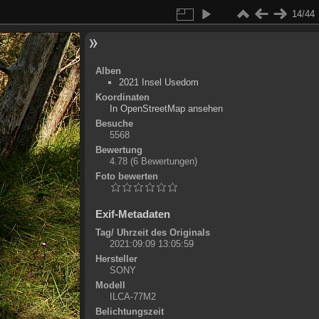
14/44
Alben
2021 Insel Usedom
Koordinaten
©
OpenStreetMap
In OpenStreetMap ansehen
+
Besuche
5568
-
Bewertung
4.78
(6 Bewertungen)
Foto bewerten
Exif-Metadaten
Tag/ Uhrzeit des Originals
2021:09:09 13:05:59
Hersteller
SONY
Modell
ILCA-77M2
Belichtungszeit