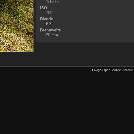
1/160 s
ISO
100
Blende
6.3
Brennweite
20 mm
Piwigo OpenSource Gallerie