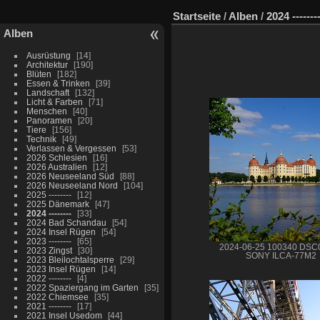
Startseite
/
Alben
/
2024 -------
Alben
Ausrüstung
14
Architektur
190
Blüten
182
Essen & Trinken
39
Landschaft
132
Licht & Farben
71
Menschen
40
Panoramen
20
Tiere
156
Technik
49
Verlassen & Vergessen
53
2026 Schlesien
16
2026 Australien
12
2026 Neuseeland Süd
88
2026 Neuseeland Nord
104
2025 --------
12
2025 Dänemark
47
2024 --------
33
2024 Bad Schandau
54
2024 Insel Rügen
54
2023 --------
65
2024-06-25 100340 DSC
2023 Zingst
30
SONY ILCA-77M2
2023 Bleilochtalsperre
29
2023 Insel Rügen
14
2022 --------
4
2022 Spaziergang im Garten
35
2022 Chiemsee
35
2021 --------
17
2021 Insel Usedom
44