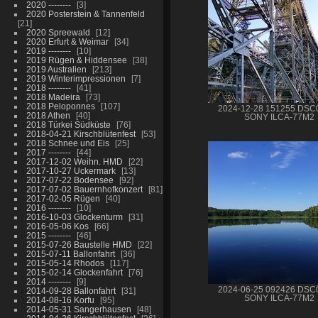
2020 --------
3
2020 Posterstein & Tannenfeld
21
2020 Spreewald
12
2020 Erfurt & Weimar
34
2019 --------
10
2019 Rügen & Hiddensee
38
2019 Australien
213
2019 Winterimpressionen
7
2018 --------
41
2018 Madeira
73
2018 Peloponnes
107
2024-12-28 151255 DSC
2018 Athen
40
SONY ILCA-77M2
2018 Türkei Südküste
76
2018-04-21 Kirschblütenfest
53
2018 Schnee und Eis
25
2017 --------
44
2017-12-02 Weihn. HMD
22
2017-10-27 Uckermark
13
2017-07-22 Bodensee
92
2017-07-02 Bauernhofkonzert
81
2017-02-05 Rügen
40
2016 --------
10
2016-10-03 Glockenturm
31
2016-05-06 Kos
66
2015 --------
46
2015-07-26 Baustelle HMD
22
2015-07-11 Ballonfahrt
36
2015-05-14 Rhodos
117
2015-02-14 Glockenfahrt
76
2014 --------
9
2024-06-25 092426 DSC
2014-09-28 Ballonfahrt
31
SONY ILCA-77M2
2014-08-16 Korfu
95
2014-05-31 Sangerhausen
48