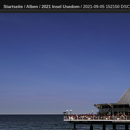
Startseite
/
Alben
/
2021 Insel Usedom
/
2021-09-05 152150 DS