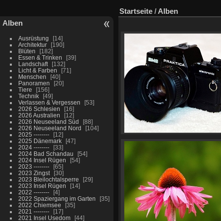
Startseite
/
Alben
Alben
Ausrüstung
14
Architektur
190
Blüten
182
Essen & Trinken
39
Landschaft
132
Licht & Farben
71
Menschen
40
Panoramen
20
Tiere
156
Technik
49
Verlassen & Vergessen
53
2026 Schlesien
16
2026 Australien
12
2026 Neuseeland Süd
88
2026 Neuseeland Nord
104
2025 --------
12
2025 Dänemark
47
2024 --------
33
2024 Bad Schandau
54
2024 Insel Rügen
54
2023 --------
65
2023 Zingst
30
2023 Bleilochtalsperre
29
2023 Insel Rügen
14
2022 --------
4
2022 Spaziergang im Garten
35
2022 Chiemsee
35
2021 --------
17
2021 Insel Usedom
44