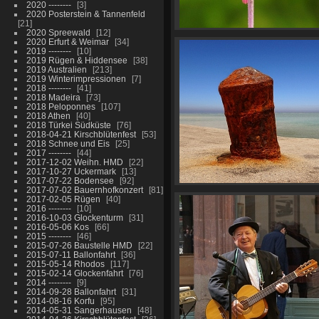
2020 --------
3
2020 Posterstein & Tannenfeld
21
2020 Spreewald
12
2020 Erfurt & Weimar
34
2019 --------
10
2019 Rügen & Hiddensee
38
2019 Australien
213
2019 Winterimpressionen
7
2018 --------
41
2018 Madeira
73
2018 Peloponnes
107
2018 Athen
40
2018 Türkei Südküste
76
2018-04-21 Kirschblütenfest
53
2018 Schnee und Eis
25
2017 --------
44
2017-12-02 Weihn. HMD
22
2017-10-27 Uckermark
13
2017-07-22 Bodensee
92
2017-07-02 Bauernhofkonzert
81
2017-02-05 Rügen
40
2016 --------
10
2016-10-03 Glockenturm
31
2016-05-06 Kos
66
2015 --------
46
2015-07-26 Baustelle HMD
22
2015-07-11 Ballonfahrt
36
2015-05-14 Rhodos
117
2015-02-14 Glockenfahrt
76
2014 --------
9
2014-09-28 Ballonfahrt
31
2014-08-16 Korfu
95
2014-05-31 Sangerhausen
48