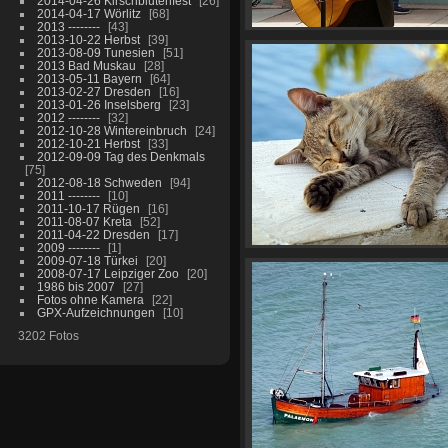
2014-04-26 Kirschblütenfest
26
2014-04-17 Wörlitz
68
2013 --------
43
2013-10-22 Herbst
39
2013-08-09 Tunesien
51
2013 Bad Muskau
28
2013-05-11 Bayern
64
2013-02-27 Dresden
16
2013-01-26 Inselsberg
23
2012 --------
32
2012-10-28 Wintereinbruch
24
2012-10-21 Herbst
33
2012-09-09 Tag des Denkmals
75
2012-08-18 Schweden
94
2011 --------
10
2011-10-17 Rügen
16
2011-08-07 Kreta
52
2011-04-22 Dresden
17
2009 --------
1
2009-07-18 Türkei
20
2008-07-17 Leipziger Zoo
20
1986 bis 2007
27
Fotos ohne Kamera
22
GPX-Aufzeichnungen
10
3202 Fotos