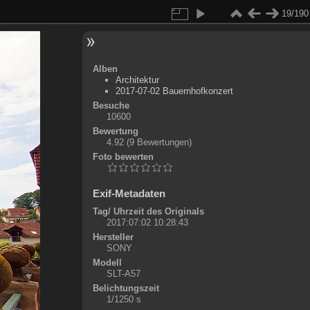
19/190
Alben
Architektur
2017-07-02 Bauernhofkonzert
Besuche
10600
Bewertung
4.92
(9 Bewertungen)
Foto bewerten
Exif-Metadaten
Tag/ Uhrzeit des Originals
2017:07:02 10:28:43
Hersteller
SONY
Modell
SLT-A57
Belichtungszeit
1/1250 s