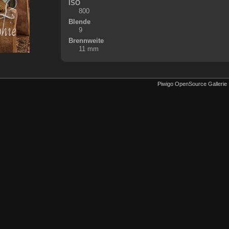
ISO
800
Blende
9
Brennweite
11 mm
Piwigo OpenSource Gallerie