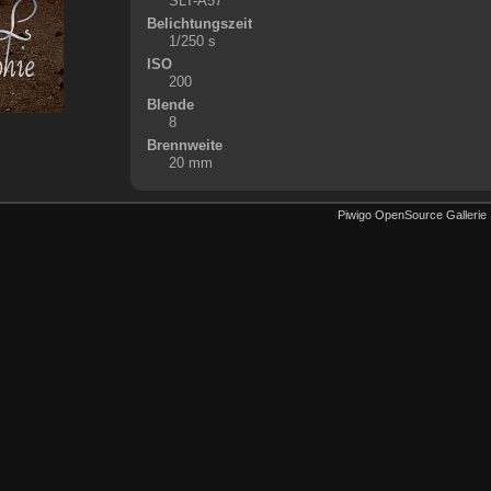
SLT-A57
Belichtungszeit
1/250 s
ISO
200
Blende
8
Brennweite
20 mm
Piwigo OpenSource Gallerie