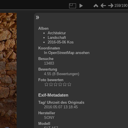
159/190
Alben
Architektur
Landschaft
2016-05-06 Kos
Koordinaten
©
OpenStreetMap
In OpenStreetMap ansehen
+
Besuche
13483
-
Bewertung
4.55
(8 Bewertungen)
Foto bewerten
Exif-Metadaten
Tag/ Uhrzeit des Originals
2016:05:07 13:18:45
Hersteller
SONY
Modell