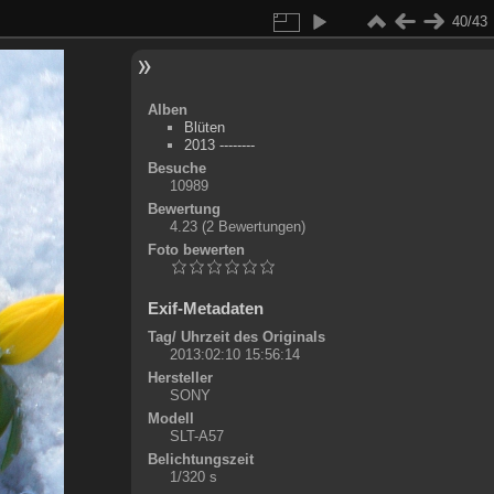
40/43
Alben
Blüten
2013 --------
Besuche
10989
Bewertung
4.23
(2 Bewertungen)
Foto bewerten
Exif-Metadaten
Tag/ Uhrzeit des Originals
2013:02:10 15:56:14
Hersteller
SONY
Modell
SLT-A57
Belichtungszeit
1/320 s