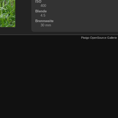
ISO
400
Blende
4.5
Brennweite
30 mm
Piwigo OpenSource Gallerie