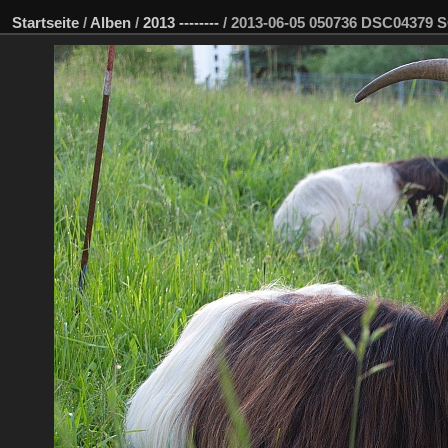
Startseite
/
Alben
/
2013 --------
/
2013-06-05 050736 DSC04379 