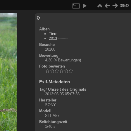
39/43
Alben
Tiere
2013 --------
Besuche
10260
Bewertung
4.30
(4 Bewertungen)
Foto bewerten
Exif-Metadaten
Tag/ Uhrzeit des Originals
2013:06:05 05:07:36
Hersteller
SONY
Modell
SLT-A57
Belichtungszeit
1/40 s