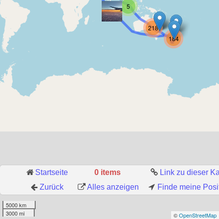
5
218
184
Startseite
0 items
Link zu dieser Ka
Zurück
Alles anzeigen
Finde meine Posi
5000 km
3000 mi
©
OpenStreetMap