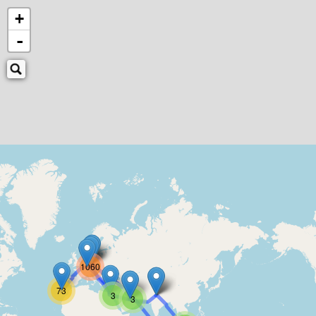
+
-
1060
73
3
3