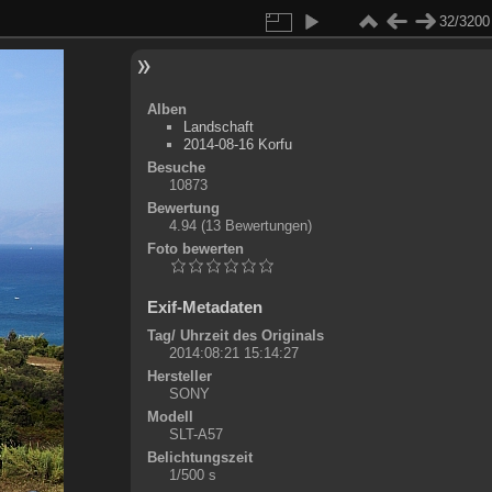
32/3200
Alben
Landschaft
2014-08-16 Korfu
Besuche
10873
Bewertung
4.94
(13 Bewertungen)
Foto bewerten
Exif-Metadaten
Tag/ Uhrzeit des Originals
2014:08:21 15:14:27
Hersteller
SONY
Modell
SLT-A57
Belichtungszeit
1/500 s