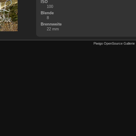
ISO
100
Blende
8
Brennweite
22 mm
Piwigo OpenSource Gallerie