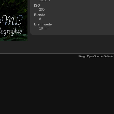
1/250 s
ISO
200
Blende
8
Brennweite
18 mm
Piwigo OpenSource Gallerie