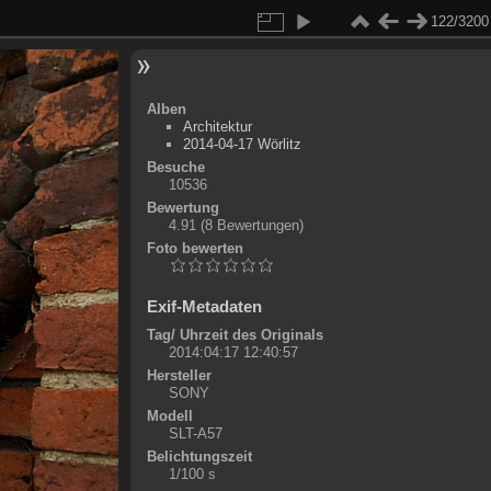
122/3200
Alben
Architektur
2014-04-17 Wörlitz
Besuche
10536
Bewertung
4.91
(8 Bewertungen)
Foto bewerten
Exif-Metadaten
Tag/ Uhrzeit des Originals
2014:04:17 12:40:57
Hersteller
SONY
Modell
SLT-A57
Belichtungszeit
1/100 s