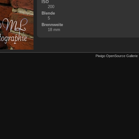
ISO
200
Blende
5
Brennweite
18 mm
Piwigo OpenSource Gallerie