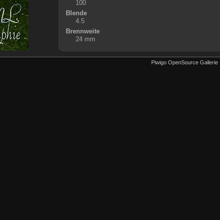
100
Blende
4.5
Brennweite
24 mm
Piwigo OpenSource Gallerie