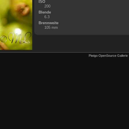
ISO
200
Blende
6.3
Brennweite
105 mm
Piwigo OpenSource Gallerie