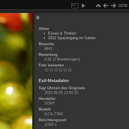
10/39
Alben
Essen & Trinken
2022 Spaziergang im Garten
Besuche
6641
Bewertung
4.81
(2 Bewertungen)
Foto bewerten
Exif-Metadaten
Tag/ Uhrzeit des Originals
2022:06:25 13:55:22
Hersteller
SONY
Modell
ILCA-77M2
Belichtungszeit
1/500 s