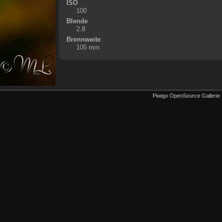
ISO
100
Blende
2.8
Brennweite
105 mm
Piwigo OpenSource Gallerie