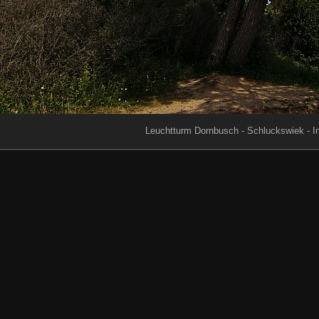
Leuchtturm Dornbusch - Schluckswiek - I