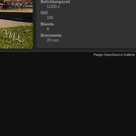
Belichtungszeit
1/250 s
ISO
100
Blende
8
Brennweite
20 mm
Piwigo OpenSource Gallerie