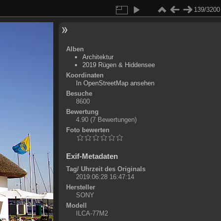
139/3200
Alben
Architektur
2019 Rügen & Hiddensee
Koordinaten
©
OpenStreetMap
In OpenStreetMap ansehen
+
Besuche
8600
-
Bewertung
4.90
(7 Bewertungen)
Foto bewerten
Exif-Metadaten
Tag/ Uhrzeit des Originals
2019:06:28 16:47:14
Hersteller
SONY
Modell
ILCA-77M2