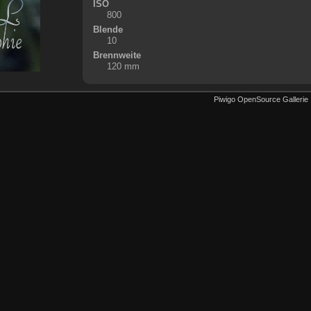
ISO
800
Blende
10
Brennweite
120 mm
Piwigo OpenSource Gallerie