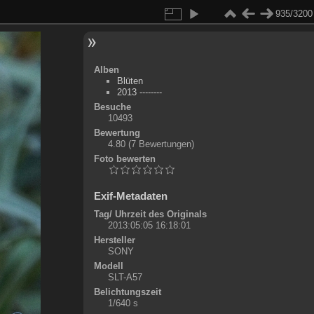
935/3200
Alben
Blüten
2013 --------
Besuche
10493
Bewertung
4.80
(7 Bewertungen)
Foto bewerten
Exif-Metadaten
Tag/ Uhrzeit des Originals
2013:05:05 16:18:01
Hersteller
SONY
Modell
SLT-A57
Belichtungszeit
1/640 s