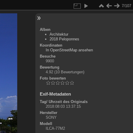
7/107
Alben
Architektur
2018 Peloponnes
Koordinaten
©
OpenStreetMap
In OpenStreetMap ansehen
+
Besuche
9900
-
Bewertung
4.92
(10 Bewertungen)
Foto bewerten
Exif-Metadaten
Tag/ Uhrzeit des Originals
2018:08:03 13:37:15
Hersteller
SONY
Modell
ILCA-77M2