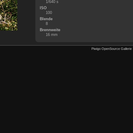
1/640 s
ISO
100
Blende
8
Brennweite
16 mm
Piwigo OpenSource Gallerie