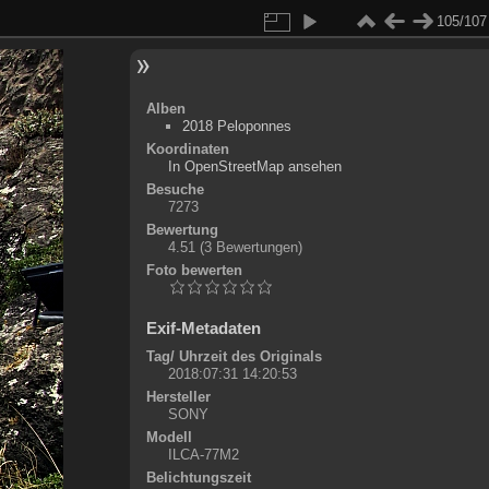
105/107
Alben
2018 Peloponnes
Koordinaten
©
OpenStreetMap
In OpenStreetMap ansehen
+
Besuche
7273
-
Bewertung
4.51
(3 Bewertungen)
Foto bewerten
Exif-Metadaten
Tag/ Uhrzeit des Originals
2018:07:31 14:20:53
Hersteller
SONY
Modell
ILCA-77M2
Belichtungszeit