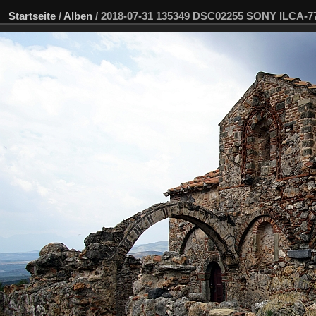
Startseite
/
Alben
/
2018-07-31 135349 DSC02255 SONY ILCA-