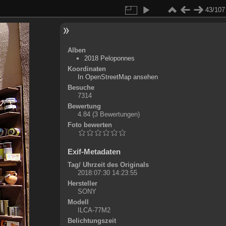
43/107
Alben
2018 Peloponnes
Koordinaten
©
OpenStreetMap
In OpenStreetMap ansehen
+
Besuche
7314
-
Bewertung
4.84
(3 Bewertungen)
Foto bewerten
Exif-Metadaten
Tag/ Uhrzeit des Originals
2018:07:30 14:23:55
Hersteller
SONY
Modell
ILCA-77M2
Belichtungszeit