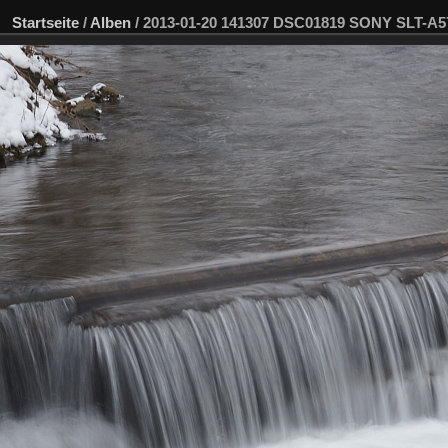
Startseite
/
Alben
/
2013-01-20 141307 DSC01819 SONY SLT-A5