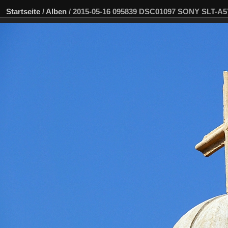
Startseite
/
Alben
/
2015-05-16 095839 DSC01097 SONY SLT-A5