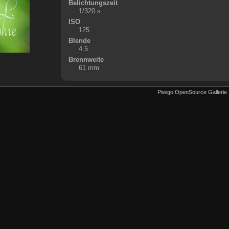
Belichtungszeit
1/320 s
ISO
125
Blende
4.5
Brennweite
61 mm
Piwigo OpenSource Gallerie