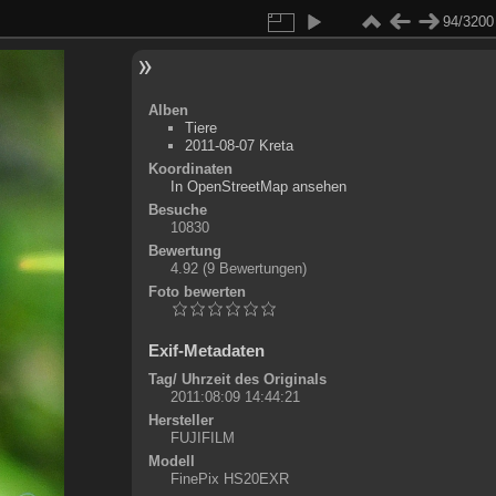
94/3200
Alben
Tiere
2011-08-07 Kreta
Koordinaten
©
OpenStreetMap
In OpenStreetMap ansehen
+
Besuche
10830
-
Bewertung
4.92
(9 Bewertungen)
Foto bewerten
Exif-Metadaten
Tag/ Uhrzeit des Originals
2011:08:09 14:44:21
Hersteller
FUJIFILM
Modell
FinePix HS20EXR