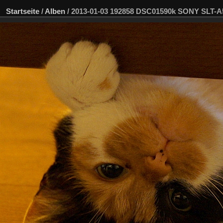
Startseite
/
Alben
/
2013-01-03 192858 DSC01590k SONY SLT-A