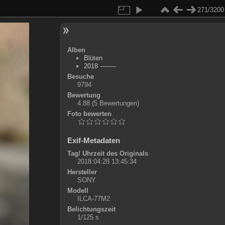
271/3200
Alben
Blüten
2018 --------
Besuche
9794
Bewertung
4.88
(5 Bewertungen)
Foto bewerten
Exif-Metadaten
Tag/ Uhrzeit des Originals
2018:04:28 13:45:34
Hersteller
SONY
Modell
ILCA-77M2
Belichtungszeit
1/125 s