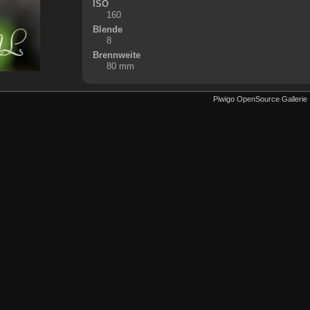
ISO
160
Blende
8
Brennweite
80 mm
Piwigo OpenSource Gallerie