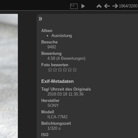
1964/3200
Alben
Ausrüstung
Besuche
9492
Bewertung
4.58
(4 Bewertungen)
Foto bewerten
Exif-Metadaten
Tag/ Uhrzeit des Originals
2018:03:18 11:35:36
Hersteller
SONY
Modell
ILCA-77M2
Belichtungszeit
1/320 s
ISO