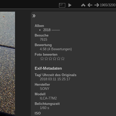
1965/3200
Alben
2018 --------
Besuche
7615
Bewertung
4.58
(4 Bewertungen)
Foto bewerten
Exif-Metadaten
Tag/ Uhrzeit des Originals
2018:03:11 15:25:17
Hersteller
SONY
Modell
ILCA-77M2
Belichtungszeit
1/60 s
ISO