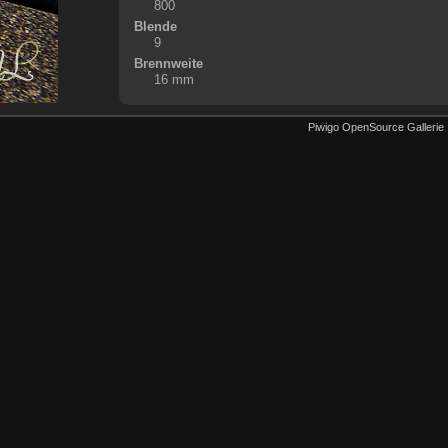
800
Blende
9
Brennweite
16 mm
Piwigo OpenSource Gallerie