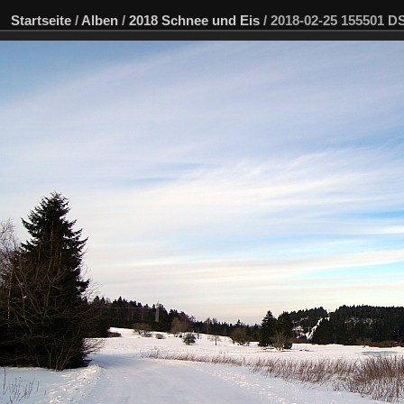
Startseite
/
Alben
/
2018 Schnee und Eis
/
2018-02-25 155501 