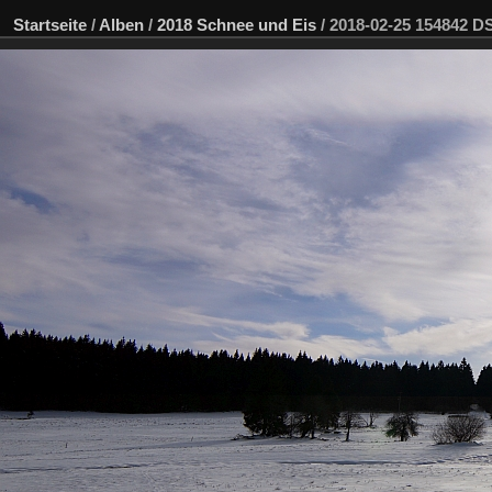
Startseite
/
Alben
/
2018 Schnee und Eis
/
2018-02-25 154842 