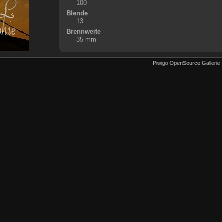
100
Blende
13
Brennweite
35 mm
Piwigo OpenSource Gallerie