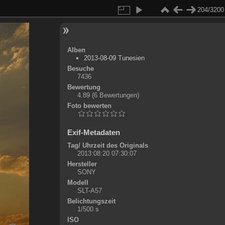
204/3200
Alben
2013-08-09 Tunesien
Besuche
7436
Bewertung
4.89
(6 Bewertungen)
Foto bewerten
Exif-Metadaten
Tag/ Uhrzeit des Originals
2013:08:20 07:30:07
Hersteller
SONY
Modell
SLT-A57
Belichtungszeit
1/500 s
ISO