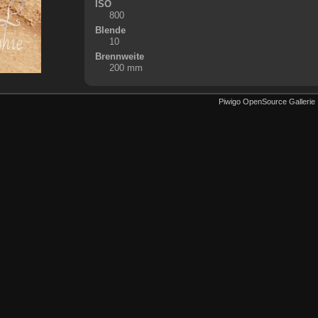
ISO
800
Blende
10
Brennweite
200 mm
Piwigo OpenSource Gallerie