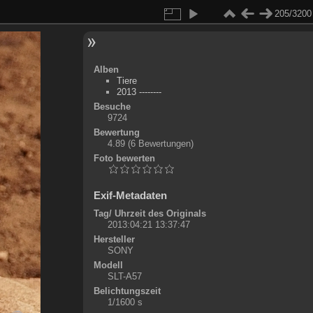
205/3200
Alben
Tiere
2013 --------
Besuche
9724
Bewertung
4.89
(6 Bewertungen)
Foto bewerten
Exif-Metadaten
Tag/ Uhrzeit des Originals
2013:04:21 13:37:47
Hersteller
SONY
Modell
SLT-A57
Belichtungszeit
1/1600 s