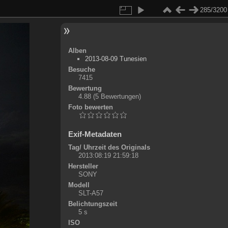
285/3200
Alben
2013-08-09 Tunesien
Besuche
7415
Bewertung
4.88
(5 Bewertungen)
Foto bewerten
Exif-Metadaten
Tag/ Uhrzeit des Originals
2013:08:19 21:59:18
Hersteller
SONY
Modell
SLT-A57
Belichtungszeit
5 s
ISO