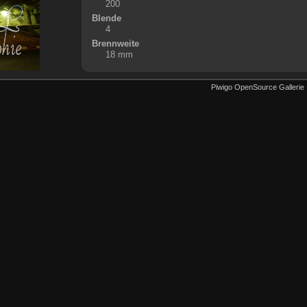
200
Blende
4
Brennweite
18 mm
Piwigo OpenSource Gallerie