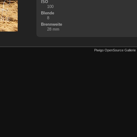
ISO
100
Blende
8
Brennweite
28 mm
Piwigo OpenSource Gallerie