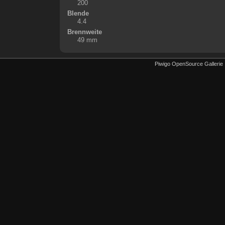
200
Blende
4.4
Brennweite
49 mm
Piwigo OpenSource Gallerie