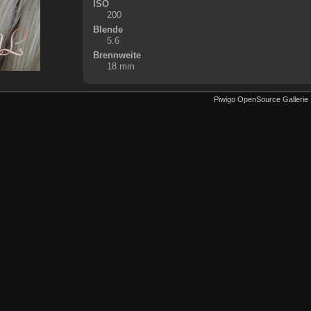
ISO
200
Blende
5.6
Brennweite
18 mm
Piwigo OpenSource Gallerie