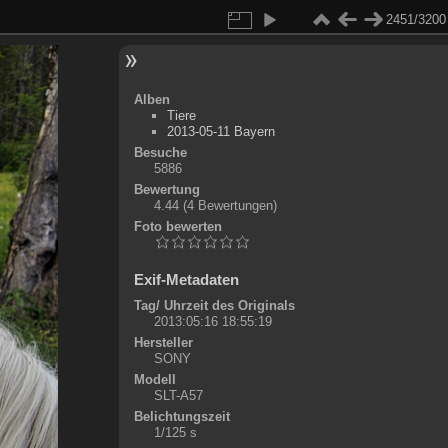
2451/3200
Alben
Tiere
2013-05-11 Bayern
Besuche
5886
Bewertung
4.44
(4 Bewertungen)
Foto bewerten
Exif-Metadaten
Tag/ Uhrzeit des Originals
2013:05:16 18:55:19
Hersteller
SONY
Modell
SLT-A57
Belichtungszeit
1/125 s