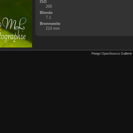
ISO
200
Blende
7.1
Brennweite
210 mm
Piwigo OpenSource Gallerie