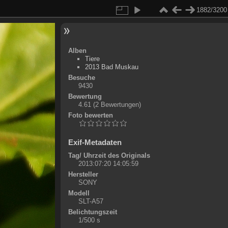
1882/3200
Alben
Tiere
2013 Bad Muskau
Besuche
9430
Bewertung
4.61
(2 Bewertungen)
Foto bewerten
Exif-Metadaten
Tag/ Uhrzeit des Originals
2013:07:20 14:05:59
Hersteller
SONY
Modell
SLT-A57
Belichtungszeit
1/500 s