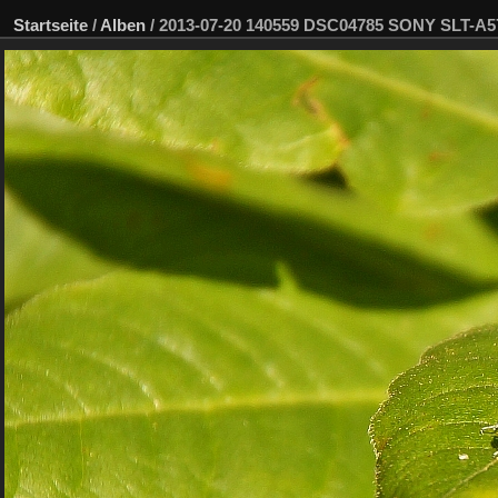
Startseite
/
Alben
/
2013-07-20 140559 DSC04785 SONY SLT-A5