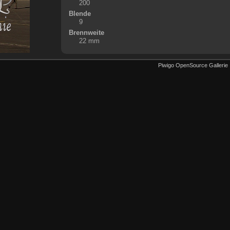
200
Blende
9
Brennweite
22 mm
Piwigo OpenSource Gallerie