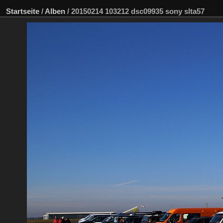
Startseite
/
Alben
/
20150214 103212 dsc09935 sony slta57