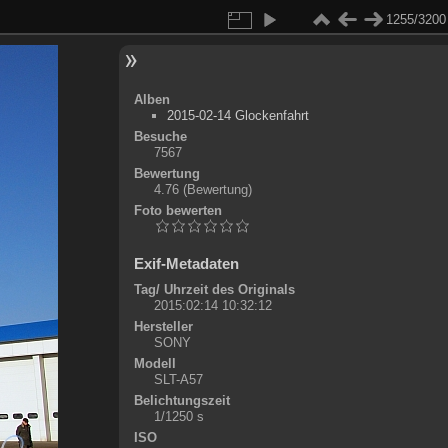
1255/3200
Alben
2015-02-14 Glockenfahrt
Besuche
7567
Bewertung
4.76
(Bewertung)
Foto bewerten
Exif-Metadaten
Tag/ Uhrzeit des Originals
2015:02:14 10:32:12
Hersteller
SONY
Modell
SLT-A57
Belichtungszeit
1/1250 s
ISO