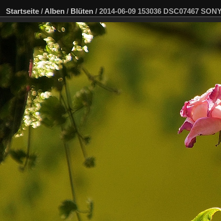
Startseite
/
Alben
/
Blüten
/
2014-06-09 153036 DSC07467 SON