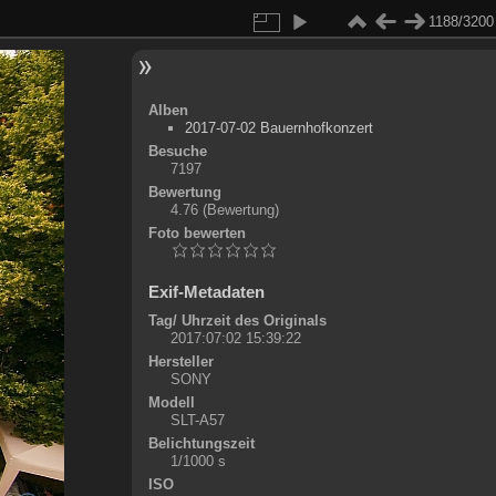
1188/3200
Alben
2017-07-02 Bauernhofkonzert
Besuche
7197
Bewertung
4.76
(Bewertung)
Foto bewerten
Exif-Metadaten
Tag/ Uhrzeit des Originals
2017:07:02 15:39:22
Hersteller
SONY
Modell
SLT-A57
Belichtungszeit
1/1000 s
ISO