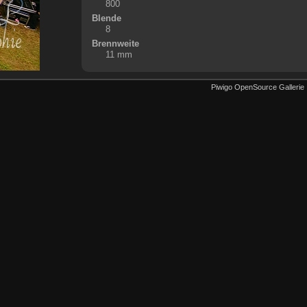
800
Blende
8
Brennweite
11 mm
Piwigo OpenSource Gallerie