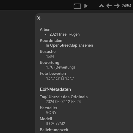
24/54
Alben
2024 Insel Rügen
Koordinaten
©
OpenStreetMap
In OpenStreetMap ansehen
+
Besuche
4604
-
Bewertung
4.76
(Bewertung)
Foto bewerten
Exif-Metadaten
Tag/ Uhrzeit des Originals
2024:06:02 12:58:24
Hersteller
SONY
Modell
ILCA-77M2
Belichtungszeit