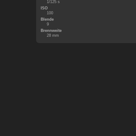
1/125 s
ISO
100
Blende
9
Brennweite
28 mm