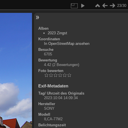
23/30
Alben
2023 Zingst
Koordinaten
©
OpenStreetMap
In OpenStreetMap ansehen
+
Besuche
6705
-
Bewertung
4.42
(2 Bewertungen)
Foto bewerten
Exif-Metadaten
Tag/ Uhrzeit des Originals
2023:10:04 14:09:34
Hersteller
SONY
Modell
ILCA-77M2
Belichtungszeit