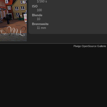
1/160 s
ISO
100
Blende
10
Brennweite
11 mm
Piwigo OpenSource Gallerie